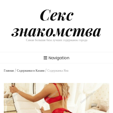
Секс
знакомства
Самая большая база лучших содержанок города
Navigation
Главная
/
Содержанки в Казани
/
Содержанка Яна