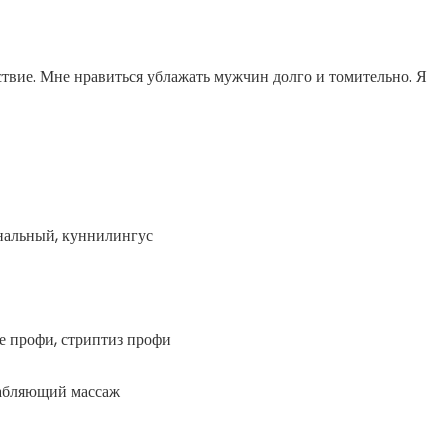
ьствие. Мне нравиться ублажать мужчин долго и томительно. Я
анальный, куннилингус
не профи, стриптиз профи
лабляющий массаж