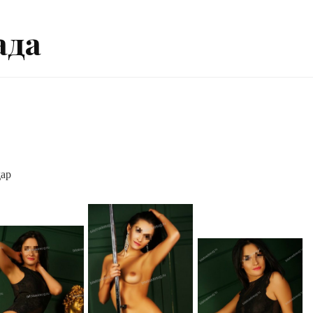
ада
дар