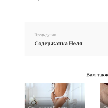
Post
Navigation
Предыдущая
Содержанка Неля
Вам такж
Содержанки в Краснодаре
Со