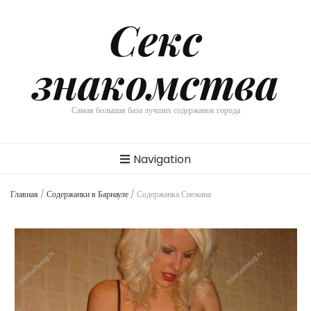
Секс
знакомства
Самая большая база лучших содержанок города
Navigation
Главная
/
Содержанки в Барнауле
/
Содержанка Снежана