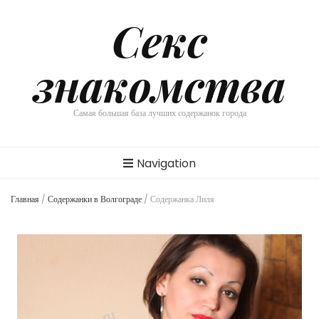
Секс
знакомства
Самая большая база лучших содержанок города
Navigation
Главная
/
Содержанки в Волгограде
/
Содержанка Лиля