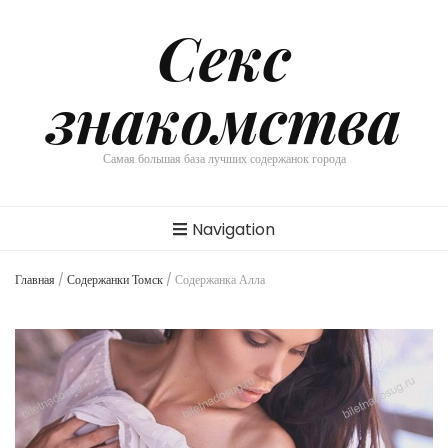
Секс
знакомства
Самая большая база лучших содержанок города
Navigation
Главная
/
Содержанки Томск
/
Содержанка Алла