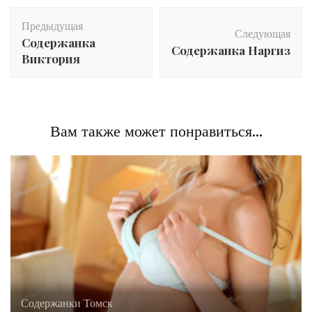
Post
Предыдущая
Navigation
Следующая
Содержанка
Содержанка Наргиз
Виктория
Вам также может понравиться...
Содержанки Томск